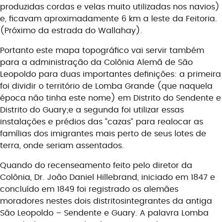
produzidas cordas e velas muito utilizadas nos navios)
e
,
ficavam aproximadamente 6 km a leste da Feitoria.
(
Próximo
da estrada do
Wa
llahay
).
Portanto este mapa topográfico vai servir também
para a administração da Colônia Alemã de São
Leopoldo para duas importantes definições: a primeira
foi dividir o território de Lomba Grand
e (que naquela
época não tinha este nome) em Distrito do
Sendente
e
Distrito do
Guary
;
e a segunda foi utilizar essas
instalações e prédios das “
cazas
” para realocar as
famílias dos imigrantes mais perto de seus lotes de
terra, onde seriam assentados.
Quando do recenseamento feito pelo diretor da
Colônia, Dr. João Daniel
Hillebrand
, iniciado em 1847 e
concluído em 1849 foi registrado os alemã
es
moradores
nestes dois distritos
integrantes da antiga
São Leopoldo –
Sendente
e
Guary
. A palavra L
omba