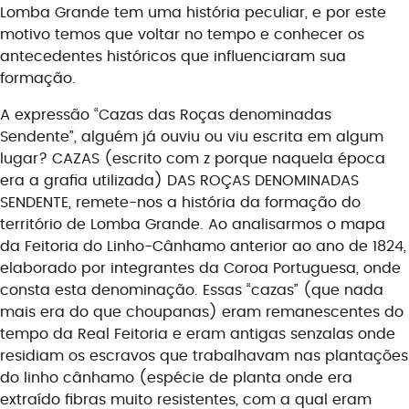
Lomba Grande tem uma história peculiar, e por este
motivo temos que voltar no tempo e conhecer os
antecedentes históricos que influenciaram sua
formação.
A expressão “
Cazas
das Roças denominadas
Sendente
”,
alguém já ouviu ou viu escrita em algum
lugar?
CAZAS
(escrito com z porque naquela época
era a grafia utilizada)
DAS ROÇAS DENOMINADAS
SENDENTE
, remete-nos a história da formação do
território de Lomba Grande. Ao analisarmos o mapa
da Feitoria do Linho-Cânhamo
anterior ao
ano de 1824
,
elaborado por integrantes da
C
oroa
P
ortuguesa
, onde
consta esta denominação. Essas “
cazas
”
(que nada
mais era do que choupanas)
eram remanescentes do
tempo da Real Feitoria e eram antigas senzalas onde
residiam os escravos que trabalhavam nas plantações
do linho cânhamo
(espécie de planta onde era
extraído fibras muito resistentes, com a qual eram