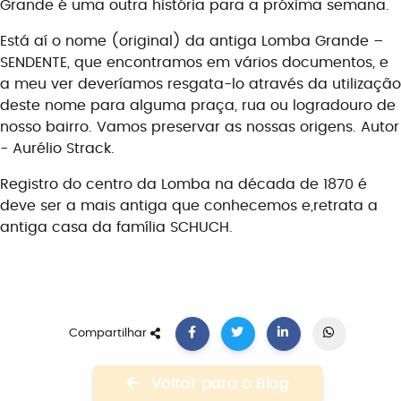
Grande é uma outra história para a próxima semana.
Está aí o nome (original) da antiga Lomba Grande –
SENDENTE
,
que e
ncontramos em vários documentos, e
a meu ver deveríamos resgata-lo através da utilização
deste nome para alguma praça, rua ou logradouro de
nosso bairro.
Vamos preservar as nossas origens.
Autor
-
Aurélio
Strack
.
Registro do c
entro da Lomba na década
de 187
0 é
deve ser a mais antiga que conhecemos e
,
retrata a
antiga casa da família SCHUCH
.
Compartilhar
Voltar para o Blog