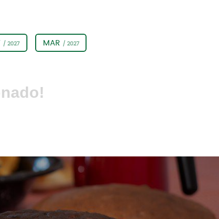
V
MAR
/ 2027
/ 2027
onado!