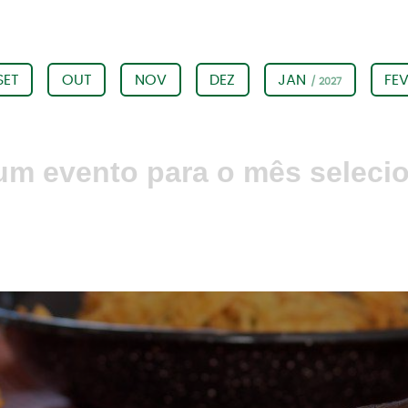
SET
OUT
NOV
DEZ
JAN
FE
/ 2027
m evento para o mês seleci