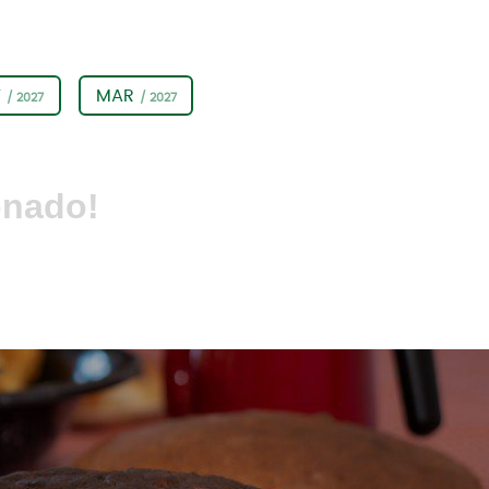
V
MAR
/ 2027
/ 2027
onado!