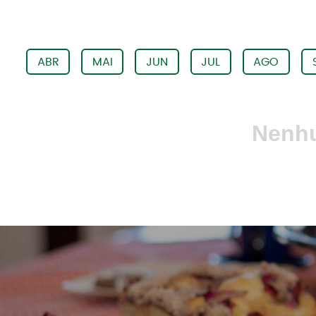
ABR
MAI
JUN
JUL
AGO
Nenhu