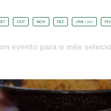
SET
OUT
NOV
DEZ
JAN
FE
/ 2027
m evento para o mês seleci