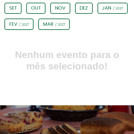
SET
OUT
NOV
DEZ
JAN
/ 2027
FEV
MAR
/ 2027
/ 2027
Nenhum evento para o
mês selecionado!