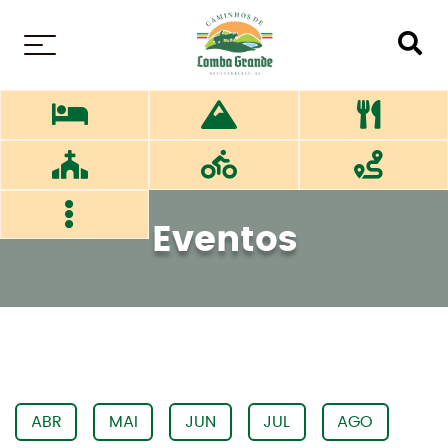
MENU
Eventos
ABR
MAI
JUN
JUL
AGO