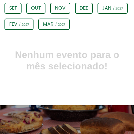
SET
OUT
NOV
DEZ
JAN
/ 2027
FEV
MAR
/ 2027
/ 2027
Nenhum evento para o
mês selecionado!