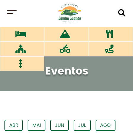
MENU
Eventos
ABR
MAI
JUN
JUL
AGO