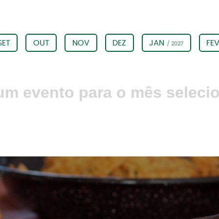
SET
OUT
NOV
DEZ
JAN
FE
/ 2027
m evento para o mês seleci