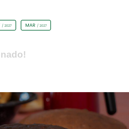
V
MAR
/ 2027
/ 2027
onado!