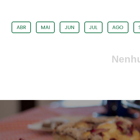
ABR
MAI
JUN
JUL
AGO
Nenhu