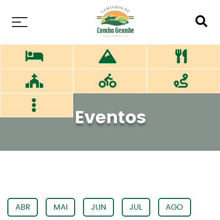
MENU
Eventos
ABR
MAI
JUN
JUL
AGO