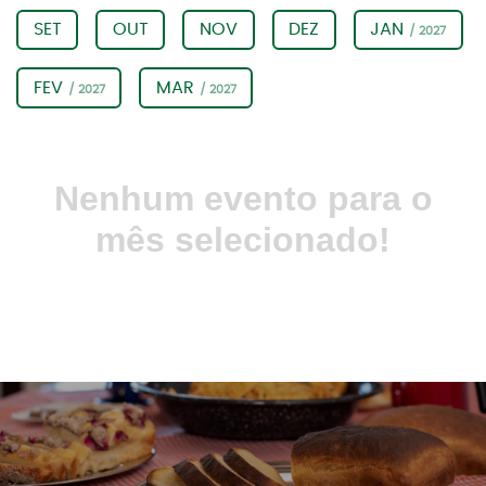
SET
OUT
NOV
DEZ
JAN
/ 2027
FEV
MAR
/ 2027
/ 2027
Nenhum evento para o
mês selecionado!