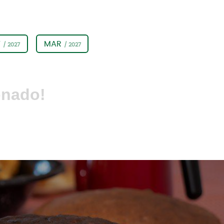
V
MAR
/ 2027
/ 2027
onado!