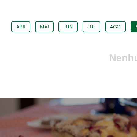
ABR
MAI
JUN
JUL
AGO
Nenhu