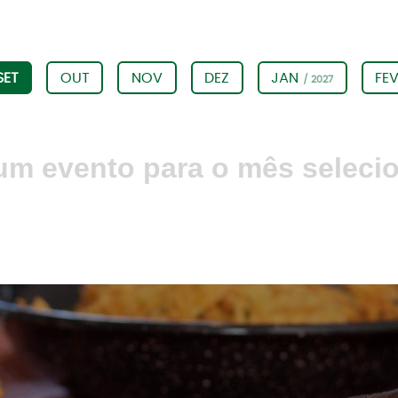
SET
OUT
NOV
DEZ
JAN
FE
/ 2027
m evento para o mês seleci