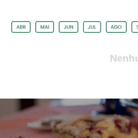
ABR
MAI
JUN
JUL
AGO
Nenhu