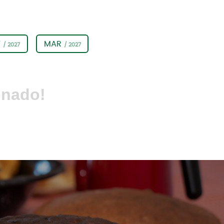
V
MAR
/ 2027
/ 2027
onado!