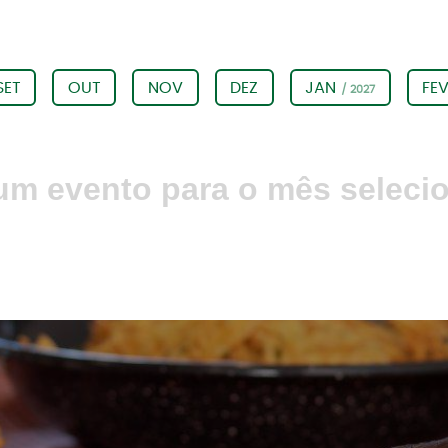
SET
OUT
NOV
DEZ
JAN
FE
/ 2027
m evento para o mês seleci