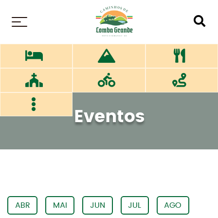
MENU
Eventos
ABR
MAI
JUN
JUL
AGO