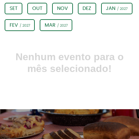
SET
OUT
NOV
DEZ
JAN
/ 2027
FEV
MAR
/ 2027
/ 2027
Nenhum evento para o
mês selecionado!