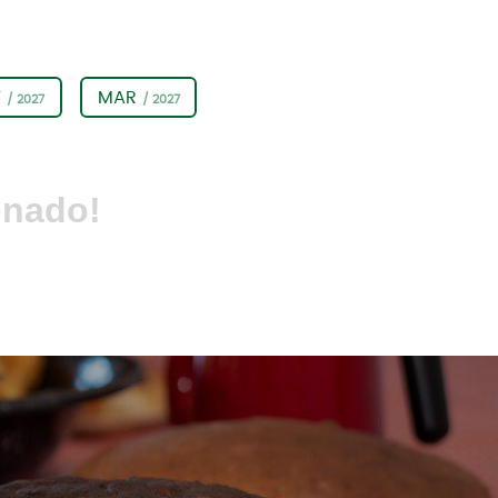
V
MAR
/ 2027
/ 2027
onado!