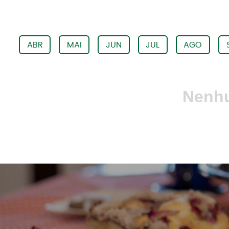
ABR
MAI
JUN
JUL
AGO
Nenhu