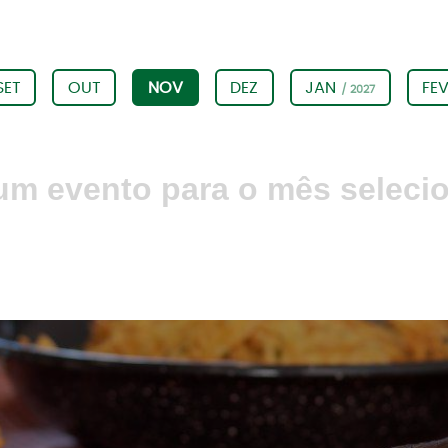
SET
OUT
NOV
DEZ
JAN
FE
/ 2027
m evento para o mês seleci