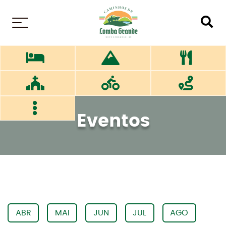
MENU
Eventos
ABR
MAI
JUN
JUL
AGO