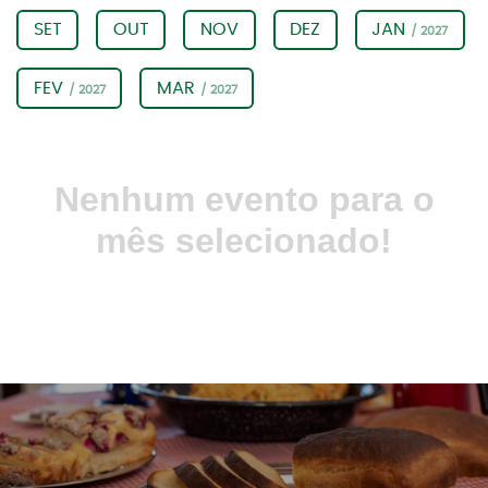
SET
OUT
NOV
DEZ
JAN
/ 2027
FEV
MAR
/ 2027
/ 2027
Nenhum evento para o
mês selecionado!