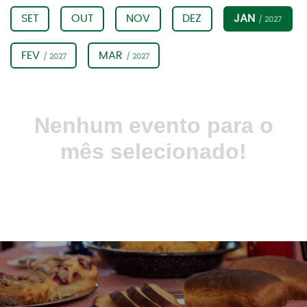
SET
OUT
NOV
DEZ
JAN
/ 2027
FEV
MAR
/ 2027
/ 2027
Nenhum evento para o
mês selecionado!