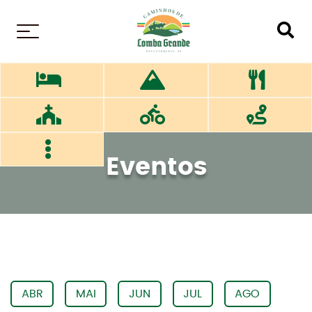
MENU
Eventos
ABR
MAI
JUN
JUL
AGO